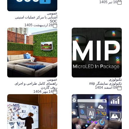
16 تیر 1405
عمومی
آشنایی با مرکز عملیات امنیتی
SOC
28 اردیبهشت 1405
تکنولوژی
عمومی
تکنولوژی نمایشگر mip
راهنمای کامل طراحی و اجرای
روف گاردن
09 اسفند 1404
14 مهر 1404