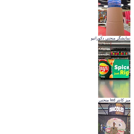
نمایشگر منحنی دکوراتیو
میز کانتر led منحنی