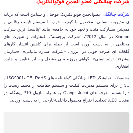
شرکت چیانگلی عضو انجمن فوتوالکتریک
شرکت چیانگلی
عضوانجمن فوتوالکتریک فوجیان و شیامن است که برپایه
ی مدیریت انسانی، محصول با کیفیت خوب با سیستم قیمت رقابتی و
همچنین مشارکت مثبت و تعهد خود به جامعه، مانند "پتانسیل ترین شرکت
Xiamen در سال 2012"، "شرکت برجسته"، افتخارات و شهرت های
مختلفی را به دست آورده است از جمله برای کاهش انتشار گازهای
گلخانه ای صرفه جویی در انرژی، «شرکت ستاره مالیاتی»، «سازمان
پیشرفته تولید ایمنی»، گواهی پروژه ملی مشعل و سایر عناوین و جایزه
افتخاری.
محصولات نمایشگر LED چیانگلی گواهینامه های ISO9001، CE، RoHS و
3C را برای سیستم مدیریت کیفیت و سیستم حفاظت از محیط زیست را
دارا هستند. حرفه های Qiangli Jucai به همراه ماژول P10 پیشگام در
صنعت LED، تعدادی اختراع محصول داخلی/خارجی را به دست آوردند.