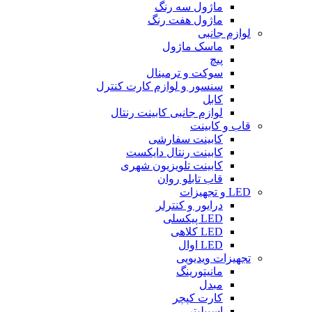
ماژول سه رنگ
ماژول هفت رنگ
لوازم جانبی
ماسک ماژول
پیچ
سوکت و ترمینال
سنسور و لوازم کارت کنترل
کابل
لوازم جانبی کابینت رنتال
قاب و کابینت
کابینت سفارشی
کابینت رنتال دایکست
کابینت تلویزیون شهری
قاب تابلو روان
LED و تجهیزات
درایور و کنترلر
LED پیکسلی
LED کلاهی
LED اوال
تجهیزات ویدیویی
مانیتورینگ
مبدل
کارت کپچر
اسپیلیتر