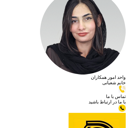
 همکاران
نی
تباط باشید