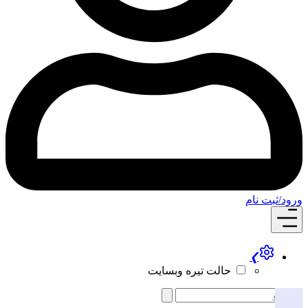
ام
❯
حالت تیره وبسایت