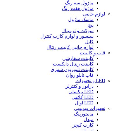
ماژول سه رنگ
ماژول هفت رنگ
لوازم جانبی
ماسک ماژول
پیچ
سوکت و ترمینال
سنسور و لوازم کارت کنترل
کابل
لوازم جانبی کابینت رنتال
قاب و کابینت
کابینت سفارشی
کابینت رنتال دایکست
کابینت تلویزیون شهری
قاب تابلو روان
LED و تجهیزات
درایور و کنترلر
LED پیکسلی
LED کلاهی
LED اوال
تجهیزات ویدیویی
مانیتورینگ
مبدل
کارت کپچر
اسپیلیتر