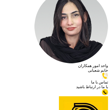
 همکاران
نی
تباط باشید