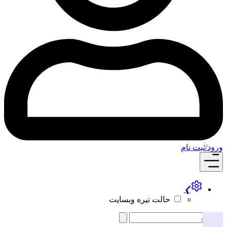
ام
❯
حالت تیره وبسایت