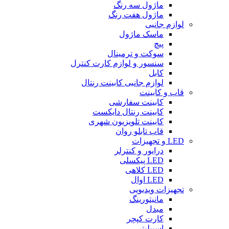
ماژول سه رنگ
ماژول هفت رنگ
لوازم جانبی
ماسک ماژول
پیچ
سوکت و ترمینال
سنسور و لوازم کارت کنترل
کابل
لوازم جانبی کابینت رنتال
قاب و کابینت
کابینت سفارشی
کابینت رنتال دایکست
کابینت تلویزیون شهری
قاب تابلو روان
LED و تجهیزات
درایور و کنترلر
LED پیکسلی
LED کلاهی
LED اوال
تجهیزات ویدیویی
مانیتورینگ
مبدل
کارت کپچر
اسپیلیتر