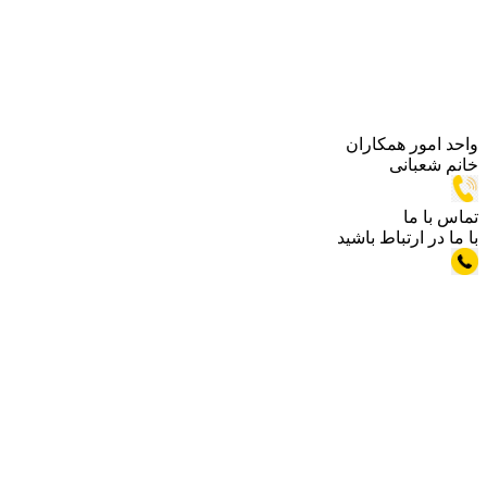
 همکاران
نی
تباط باشید